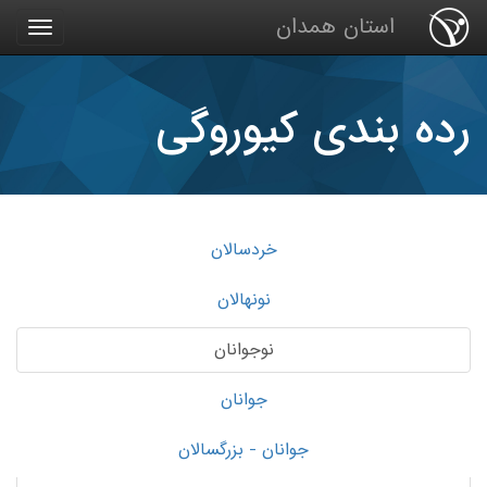
استان همدان
رده بندی کیوروگی
خردسالان
نونهالان
نوجوانان
جوانان
جوانان - بزرگسالان